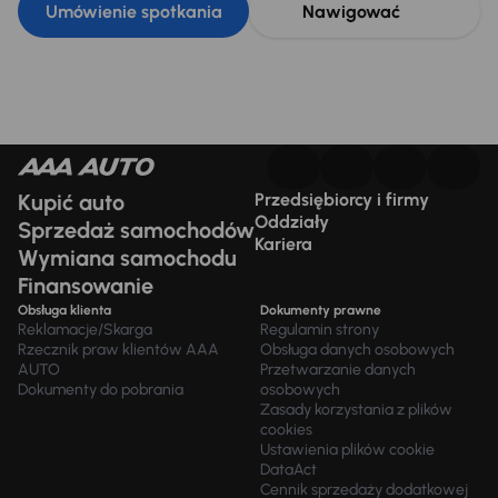
Umówienie spotkania
Nawigować
Kupić auto
Przedsiębiorcy i firmy
Oddziały
Sprzedaż samochodów
Kariera
Wymiana samochodu
Finansowanie
Obsługa klienta
Dokumenty prawne
Reklamacje/Skarga
Regulamin strony
Rzecznik praw klientów AAA
Obsługa danych osobowych
AUTO
Przetwarzanie danych
Dokumenty do pobrania
osobowych
Zasady korzystania z plików
cookies
Ustawienia plików cookie
DataAct
Cennik sprzedaży dodatkowej