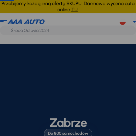
Przebijemy każdą inną ofertę SKUPU. Darmowa wycena auta
online
TU
.
Zabrze
Do 800 samochodów