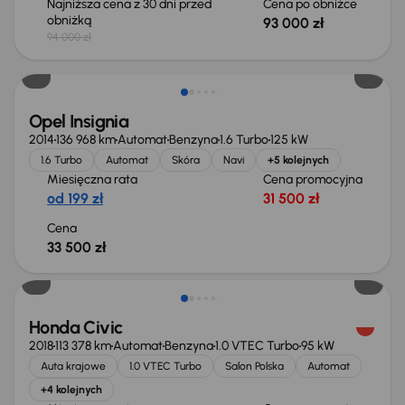
Najniższa cena z 30 dni przed
Cena po obniżce
obniżką
93 000 zł
94 000 zł
Opel Insignia
2014
136 968 km
Automat
Benzyna
1.6 Turbo
125 kW
1.6 Turbo
Automat
Skóra
Navi
+5 kolejnych
Miesięczna rata
Cena promocyjna
od 199 zł
31 500 zł
Cena
33 500 zł
Taniej o 1 500 zł
Honda Civic
2018
113 378 km
Automat
Benzyna
1.0 VTEC Turbo
95 kW
Auta krajowe
1.0 VTEC Turbo
Salon Polska
Automat
+4 kolejnych