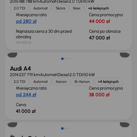
2015
188 788 km
Automat
Diesel
2.0 TDI
110 kW
2.0 TDI
Automat
Skóra
Navi
+6 kolejnych
Miesięczna rata
Cena promocyjna
od 280 zł
44 000 zł
Najniższa cena z 30 dni przed
Cena po obniżce
obniżką
47 000 zł
45 000 zł
Audi A4
2014
237 719 km
Automat
Diesel
2.0 TDI
110 kW
2.0 TDI
Automat
Xenon
Bi-Xenon
+4 kolejnych
Miesięczna rata
Cena promocyjna
od 244 zł
38 000 zł
Cena
41 000 zł