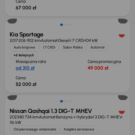
Cena
67 000 zł
Kia Sportage
2017
206 902 km
Automat
Diesel
1.7 CRDi
104 kW
Auta krajowe
1.7 CRDi
Salon Polska
Automat
+6 kolejnych
Miesięczna rata
Cena promocyjna
od 310 zł
49 000 zł
Cena
52 000 zł
Możliwość odliczenia VAT
Nissan Qashqai 1.3 DIG-T MHEV
2023
83 734 km
Automat
Benzyna + Hybryda
1.3 DIG-T MHEV
116 kW
Od pierwszego właściciela
Książka serwisowa