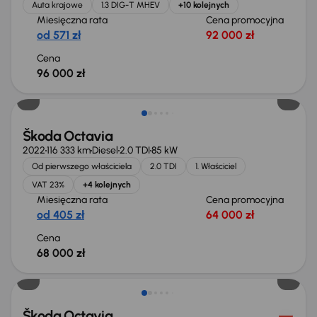
Auta krajowe
1.3 DIG-T MHEV
+10 kolejnych
Miesięczna rata
Cena promocyjna
od 571 zł
92 000 zł
Cena
96 000 zł
Możliwość odliczenia VAT
Škoda Octavia
2022
116 333 km
Diesel
2.0 TDI
85 kW
Od pierwszego właściciela
2.0 TDI
1. Właściciel
VAT 23%
+4 kolejnych
Miesięczna rata
Cena promocyjna
od 405 zł
64 000 zł
Cena
68 000 zł
Możliwość odliczenia VAT
Škoda Octavia