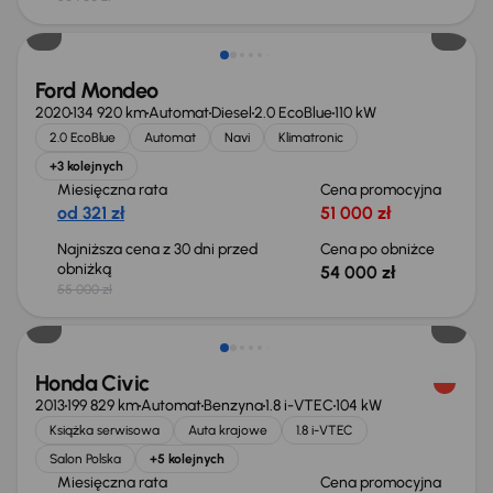
Taniej o 1 000 zł
Ford Mondeo
2020
134 920 km
Automat
Diesel
2.0 EcoBlue
110 kW
2.0 EcoBlue
Automat
Navi
Klimatronic
+3 kolejnych
Miesięczna rata
Cena promocyjna
od 321 zł
51 000 zł
Najniższa cena z 30 dni przed
Cena po obniżce
obniżką
54 000 zł
55 000 zł
Taniej o 500 zł
Honda Civic
2013
199 829 km
Automat
Benzyna
1.8 i-VTEC
104 kW
Książka serwisowa
Auta krajowe
1.8 i-VTEC
Salon Polska
+5 kolejnych
Miesięczna rata
Cena promocyjna