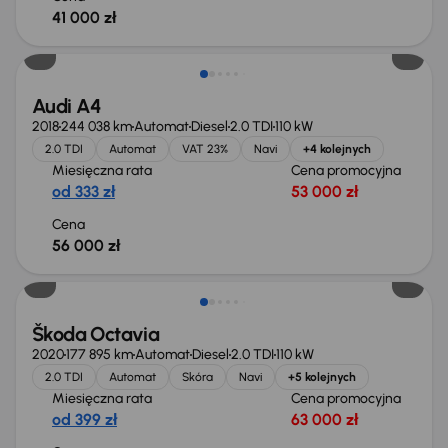
41 000 zł
Możliwość odliczenia VAT
Audi A4
2018
244 038 km
Automat
Diesel
2.0 TDI
110 kW
2.0 TDI
Automat
VAT 23%
Navi
+4 kolejnych
Miesięczna rata
Cena promocyjna
od 333 zł
53 000 zł
Cena
56 000 zł
Škoda Octavia
2020
177 895 km
Automat
Diesel
2.0 TDI
110 kW
2.0 TDI
Automat
Skóra
Navi
+5 kolejnych
Miesięczna rata
Cena promocyjna
od 399 zł
63 000 zł