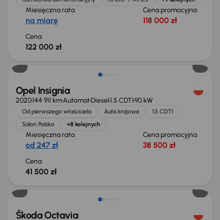
Miesięczna rata
Cena promocyjna
na miarę
118 000 zł
Cena
122 000 zł
Możliwość odliczenia VAT
Opel Insignia
2020
144 911 km
Automat
Diesel
1.5 CDTI
90 kW
Od pierwszego właściciela
Auta krajowe
1.5 CDTI
Salon Polska
+8 kolejnych
Miesięczna rata
Cena promocyjna
od 247 zł
38 500 zł
Cena
41 500 zł
Škoda Octavia