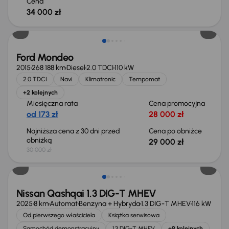
Cena
34 000 zł
Taniej o 1 000 zł
Ford Mondeo
2015
268 188 km
Diesel
2.0 TDCI
110 kW
2.0 TDCI
Navi
Klimatronic
Tempomat
+2 kolejnych
Miesięczna rata
Cena promocyjna
od 173 zł
28 000 zł
Najniższa cena z 30 dni przed
Cena po obniżce
obniżką
29 000 zł
30 000 zł
Od nowego taniej o 36 775 zł
Nissan Qashqai 1.3 DIG-T MHEV
2025
8 km
Automat
Benzyna + Hybryda
1.3 DIG-T MHEV
116 kW
Od pierwszego właściciela
Książka serwisowa
Samochód demonstracyjny
1.3 DIG-T MHEV
+9 kolejnych