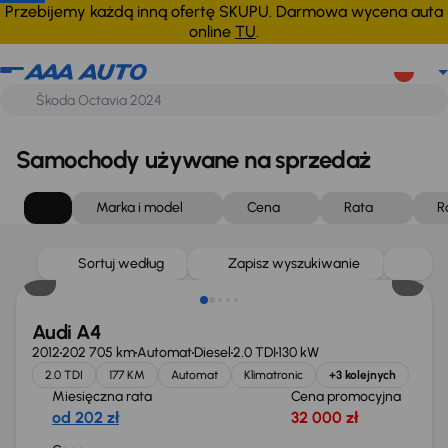
Przebijemy każdą inną ofertę SKUPU. Darmowa wycena auta
online
TU
.
Samochody używane na sprzedaż
Marka i model
Cena
Rata
R
Sortuj według
Zapisz wyszukiwanie
Audi A4
2012
202 705 km
Automat
Diesel
2.0 TDI
130 kW
2.0 TDI
177 KM
Automat
Klimatronic
+3 kolejnych
Miesięczna rata
Cena promocyjna
od 202 zł
32 000 zł