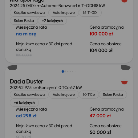
2024
25 040 km
Automat
Benzyna
1.6 T-GDI
118 kW
Książka serwisowa
Auta krajowe
1.6 T-GDI
Salon Polska
+7 kolejnych
Miesięczna rata
Cena promocyjna
na miarę
100 000 zł
Najniższa cena z 30 dni przed
Cena po obniżce
obniżką
104 000 zł
105 000 zł
Taniej o 700 zł
Dacia Duster
2021
92 975 km
Benzyna
1.0 TCe
67 kW
Książka serwisowa
Auta krajowe
1.0 TCe
Salon Polska
+6 kolejnych
Miesięczna rata
Cena promocyjna
od 298 zł
47 000 zł
Najniższa cena z 30 dni przed
Cena po obniżce
obniżką
50 000 zł
50 700 zł