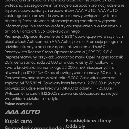
promocjami ani rabatami, ani dochodzić do niej prawa z mocą
wsteczną. Szczegółowe informacje o zasadach promocji udzielane
są przez upoważnionych pracowników AAA AUTO. AAA AUTO
zastrzega sobie prawo do zawarcia umowy wyłącznie w formie
pisemnej. Prezentowane informacje mają charakter wyłącznie
informacyjny i nie stanowią oferty ani zapewnienia w rozumieniu
art. 66 § 1 oraz art. 556 Kodeksu cywilnego.
Promocja „Oprocentowanie od 6,65%”
obowiązuje we wszystkich
placówkach Autocentrum AAA Auto sp. z o.o. Promocja polega na
udzieleniu kredytu na auto z oprocentowaniem od 6,65%.
Rzeczywista Roczna Stopa Oprocentowania („RRSO“): 9,81%.
Reprezentatywny przykład: Samochód marki Opel Insignia rocznik
2019, cena samochodu 52 000 zł, wkład własny 0%. Całkowita
kwota kredytu konsumenckiego 52 000 zł, 60 miesięcznych rat
równych po 1079,43zł. Okres obowiązywania umowy: 60 miesięcy.
Oprocentowanie stałe w skali roku: 9,00%. Całkowita kwota do
zapłaty: 64 765,80 zł. Całkowity koszt kredytu: 12 765,80 zł (w tym
prowizja za udzielenie kredytu 1 040,00 zł, odsetki 11 725,80 zł).
Wyliczenie na dzień 11.12.2025 r. Zawarcie ubezpieczenia nie jest
warunkiem udzielenia kredytu.
Pokaż wszystko
Kupić auto
Przedsiębiorcy i firmy
Oddziały
Sprzedaż samochodów