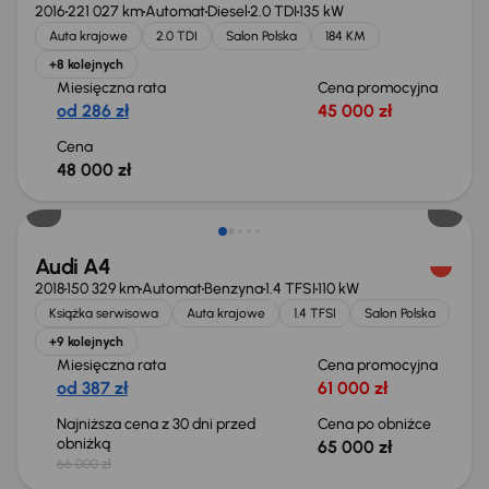
2016
221 027 km
Automat
Diesel
2.0 TDI
135 kW
Auta krajowe
2.0 TDI
Salon Polska
184 KM
+8 kolejnych
Miesięczna rata
Cena promocyjna
od 286 zł
45 000 zł
Cena
48 000 zł
Taniej o 1 000 zł
Audi A4
2018
150 329 km
Automat
Benzyna
1.4 TFSI
110 kW
Książka serwisowa
Auta krajowe
1.4 TFSI
Salon Polska
+9 kolejnych
Miesięczna rata
Cena promocyjna
od 387 zł
61 000 zł
Najniższa cena z 30 dni przed
Cena po obniżce
obniżką
65 000 zł
66 000 zł