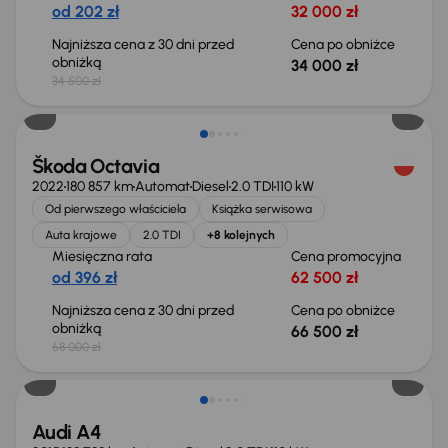
od 202 zł
32 000 zł
Najniższa cena z 30 dni przed
Cena po obniżce
obniżką
34 000 zł
34 500 zł
Świeżo skupione
Škoda Octavia
2022
180 857 km
Automat
Diesel
2.0 TDI
110 kW
Od pierwszego właściciela
Książka serwisowa
Auta krajowe
2.0 TDI
+8 kolejnych
Miesięczna rata
Cena promocyjna
od 396 zł
62 500 zł
Najniższa cena z 30 dni przed
Cena po obniżce
obniżką
66 500 zł
68 000 zł
Audi A4