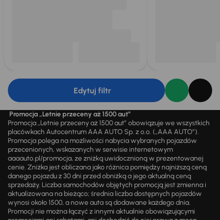
Edytuj filtr
Promocja „Letnie przeceny aż 1500 aut”
Promocja „Letnie przeceny aż 1500 aut” obowiązuje we wszystkich
placówkach Autocentrum AAA AUTO Sp. z o.o. („AAA AUTO”).
Promocja polega na możliwości nabycia wybranych pojazdów
przecenionych, wskazanych w serwisie internetowym
aaaauto.pl/promocja, ze zniżką uwidocznioną w prezentowanej
cenie. Zniżka jest obliczana jako różnica pomiędzy najniższą ceną
danego pojazdu z 30 dni przed obniżką a jego aktualną ceną
sprzedaży. Liczba samochodów objętych promocją jest zmienna i
aktualizowana na bieżąco; średnia liczba dostępnych pojazdów
wynosi około 1500, a nowe auta są dodawane każdego dnia.
Promocji nie można łączyć z innymi aktualnie obowiązującymi