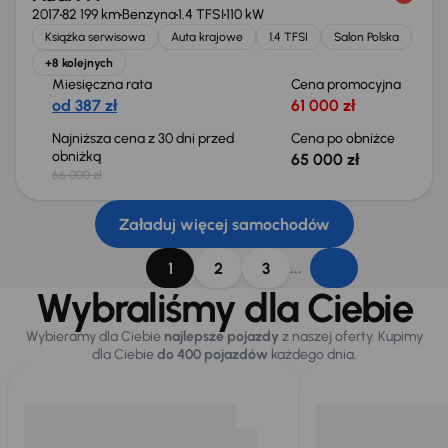
2017
82 199 km
Benzyna
1.4 TFSI
110 kW
Książka serwisowa
Auta krajowe
1.4 TFSI
Salon Polska
+8 kolejnych
Miesięczna rata
Cena promocyjna
od 387 zł
61 000 zł
Najniższa cena z 30 dni przed
Cena po obniżce
obniżką
65 000 zł
66 000 zł
Załaduj więcej samochodów
...
1
2
3
Wybraliśmy dla Ciebie
Wybieramy dla Ciebie
najlepsze pojazdy
z naszej oferty. Kupimy
dla Ciebie
do 400 pojazdów
każdego dnia.