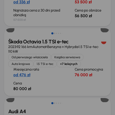
od 336 zł
53 500 zł
Najniższa cena z 30 dni przed
Cena po obniżce
obniżką
56 500 zł
57 500 zł
Możliwość odliczenia VAT
Škoda Octavia 1.5 TSI e-tec
2023
92 166 km
Automat
Benzyna + Hybryda
1.5 TSI e-tec
110 kW
Od pierwszego właściciela
Książka serwisowa
Auta krajowe
1.5 TSI e-tec
+7 kolejnych
Miesięczna rata
Cena promocyjna
od 476 zł
76 000 zł
Cena
80 000 zł
Audi A4