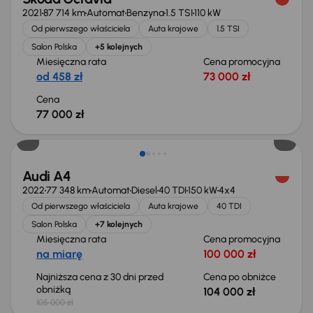
2021
87 714 km
Automat
Benzyna
1.5 TSI
110 kW
Od pierwszego właściciela
Auta krajowe
1.5 TSI
Salon Polska
+5 kolejnych
Miesięczna rata
Cena promocyjna
od 458 zł
73 000 zł
Cena
77 000 zł
Taniej o 1 000 zł
Audi A4
2022
77 348 km
Automat
Diesel
40 TDI
150 kW
4x4
Od pierwszego właściciela
Auta krajowe
40 TDI
Salon Polska
+7 kolejnych
Miesięczna rata
Cena promocyjna
na miarę
100 000 zł
Najniższa cena z 30 dni przed
Cena po obniżce
obniżką
104 000 zł
105 000 zł
Taniej o 1 000 zł