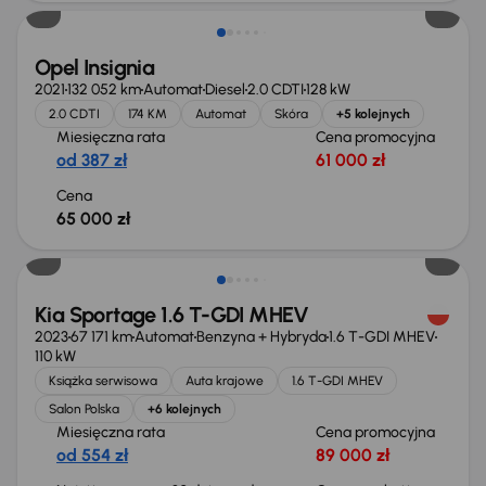
Opel Insignia
2021
132 052 km
Automat
Diesel
2.0 CDTI
128 kW
2.0 CDTI
174 KM
Automat
Skóra
+5 kolejnych
Miesięczna rata
Cena promocyjna
od 387 zł
61 000 zł
Cena
65 000 zł
Taniej o 1 000 zł
Kia Sportage 1.6 T-GDI MHEV
2023
67 171 km
Automat
Benzyna + Hybryda
1.6 T-GDI MHEV
110 kW
Książka serwisowa
Auta krajowe
1.6 T-GDI MHEV
Salon Polska
+6 kolejnych
Miesięczna rata
Cena promocyjna
od 554 zł
89 000 zł