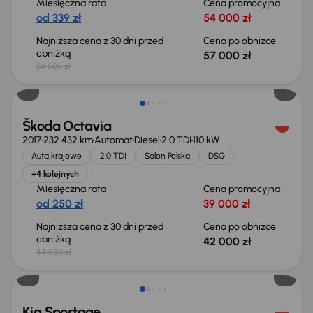
Miesięczna rata
Cena promocyjna
od 339 zł
54 000 zł
Najniższa cena z 30 dni przed
Cena po obniżce
obniżką
57 000 zł
58 500 zł
Taniej o 2 500 zł
Škoda Octavia
2017
232 432 km
Automat
Diesel
2.0 TDI
110 kW
Auta krajowe
2.0 TDI
Salon Polska
DSG
+4 kolejnych
Miesięczna rata
Cena promocyjna
od 250 zł
39 000 zł
Najniższa cena z 30 dni przed
Cena po obniżce
obniżką
42 000 zł
44 500 zł
Taniej o 1 000 zł
Kia Sportage