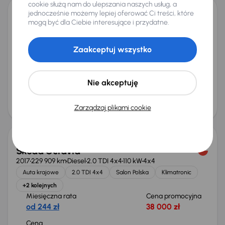
cookie służą nam do ulepszania naszych usług, a
jednocześnie możemy lepiej oferować Ci treści, które
Opel Insignia
mogą być dla Ciebie interesujące i przydatne.
2019
84 434 km
Automat
Diesel
1.6 CDTI
100 kW
Auta krajowe
1.6 CDTI
Salon Polska
Automat
Zaakceptuj wszystko
+4 kolejnych
Miesięczna rata
Cena promocyjna
od 286 zł
45 000 zł
Nie akceptuję
Cena
48 000 zł
Zarządzaj plikami cookie
Škoda Octavia
2017
229 909 km
Diesel
2.0 TDI 4x4
110 kW
4x4
Auta krajowe
2.0 TDI 4x4
Salon Polska
Klimatronic
+2 kolejnych
Miesięczna rata
Cena promocyjna
od 244 zł
38 000 zł
Cena