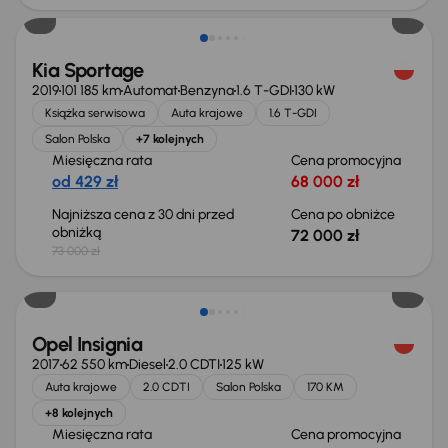
Kia Sportage
2019
101 185 km
Automat
Benzyna
1.6 T-GDI
130 kW
Książka serwisowa
Auta krajowe
1.6 T-GDI
Salon Polska
+7 kolejnych
Miesięczna rata
Cena promocyjna
od 429 zł
68 000 zł
Najniższa cena z 30 dni przed
Cena po obniżce
obniżką
72 000 zł
73 000 zł
Taniej o 1 000 zł
Opel Insignia
2017
62 550 km
Diesel
2.0 CDTI
125 kW
Auta krajowe
2.0 CDTI
Salon Polska
170 KM
+8 kolejnych
Miesięczna rata
Cena promocyjna