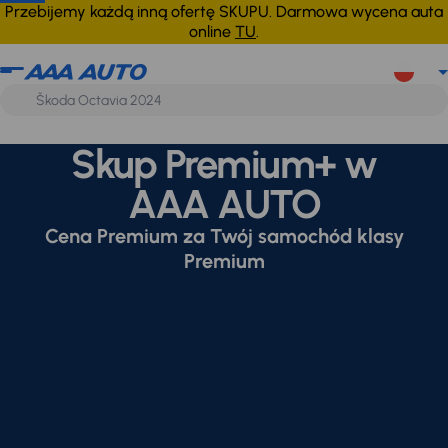
Przebijemy każdą inną ofertę SKUPU. Darmowa wycena auta
online
TU
.
Skup Premium+ w
AAA AUTO
Cena Premium za Twój samochód klasy
Premium