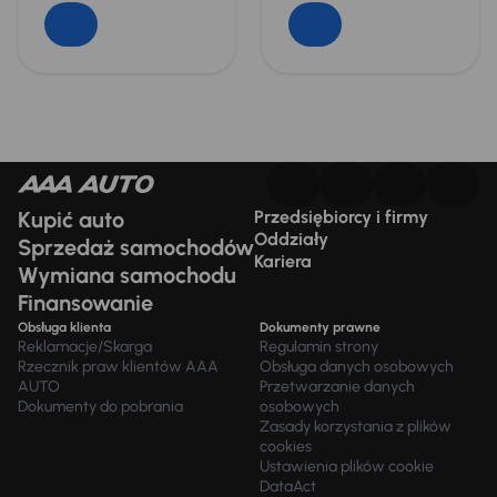
Kupić auto
Przedsiębiorcy i firmy
Oddziały
Sprzedaż samochodów
Kariera
Wymiana samochodu
Finansowanie
Obsługa klienta
Dokumenty prawne
Reklamacje/Skarga
Regulamin strony
Rzecznik praw klientów AAA
Obsługa danych osobowych
AUTO
Przetwarzanie danych
Dokumenty do pobrania
osobowych
Zasady korzystania z plików
cookies
Ustawienia plików cookie
DataAct