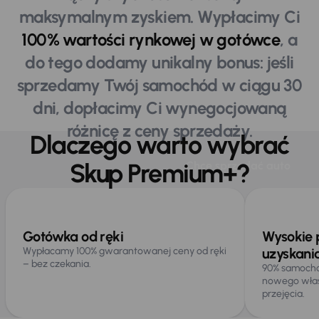
maksymalnym zyskiem. Wypłacimy Ci
100% wartości rynkowej w gotówce
, a
do tego dodamy unikalny bonus: jeśli
sprzedamy Twój samochód w ciągu 30
dni, dopłacimy Ci wynegocjowaną
różnicę z ceny sprzedaży.
Dlaczego warto wybrać
Skup Premium+?
Zalety Skupu Premium+
Chcę sprzedać auto
Gotówka od ręki
Wysokie
Wypłacamy 100% gwarantowanej ceny od ręki
uzyskani
– bez czekania.
90% samocho
nowego właśc
przejęcia.