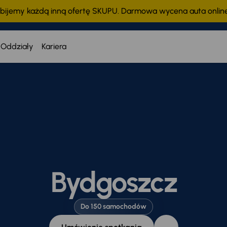
bijemy każdą inną ofertę SKUPU. Darmowa wycena auta onli
Oddziały
Kariera
Bydgoszcz
Do 150 samochodów