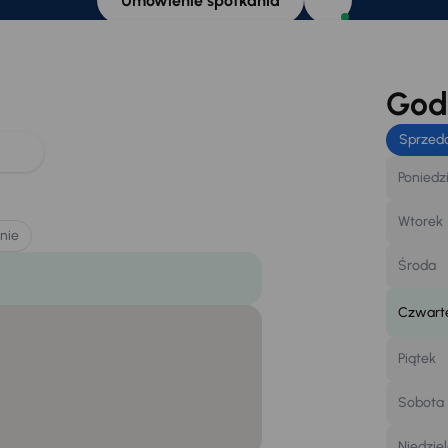
Umówienie spotkania
Godz
Sprzed
Poniedz
Wtorek
nie
Środa
Czwart
Piątek
Sobota
Niedzie