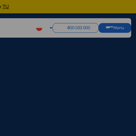
ne
TU
.
800 033 000
Menu