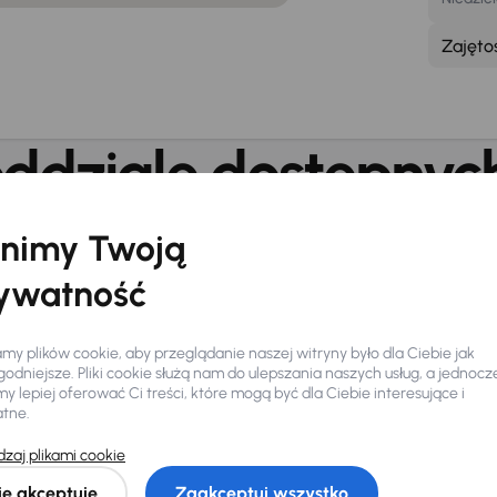
Zajęto
ddziale dostępnych
nimy Twoją
Bezpłatny parking przed salon
ywatność
nformacje o oddzia
y plików cookie, aby przeglądanie naszej witryny było dla Ciebie jak
odniejsze. Pliki cookie służą nam do ulepszania naszych usług, a jednocz
 lepiej oferować Ci treści, które mogą być dla Ciebie interesujące i
atne.
nych samochodów z dożywotnią
Adam Kawiecki
az z gwarancją
36 miesięcy
. Jeśli
Kierownik oddziału
zaj plikami cookie
000 samochodów
chętnie
io do Bydgoszczy.
ie akceptuję
Zaakceptuj wszystko