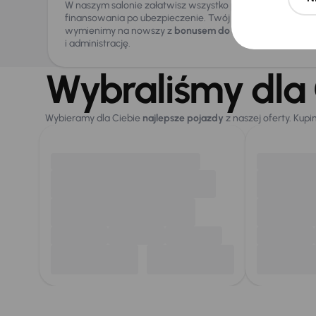
W naszym salonie załatwisz wszystko pod jednym dache
finansowania po ubezpieczenie. Twój stary samochód od
wymienimy na nowszy z
bonusem do 5 000 zł
, przejmują
i administrację.
Wybraliśmy dla 
Wybieramy dla Ciebie
najlepsze pojazdy
z naszej oferty. Kupi