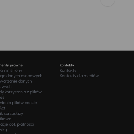
menty prawne
Kontakty
lamin strony
Kontakty
uga danych osobowych
Kontakty dla mediów
twarzanie danych
owych
y korzystania z plików
ies
wienia plików cookie
Act
ik sprzedaży
tkowej
acje dot. płatności
wką