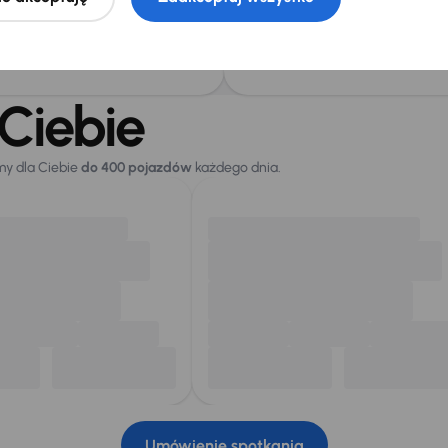
m – od korzystnego
kupimy za gotówkę lub
c na siebie wszelkie formalności
Ciebie
my dla Ciebie
do 400 pojazdów
każdego dnia.
Umówienie spotkania