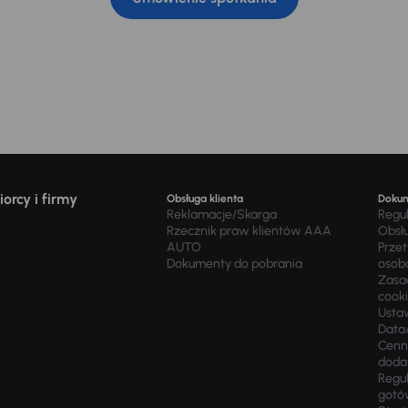
orcy i firmy
Obsługa klienta
Doku
Reklamacje/Skarga
Regu
Rzecznik praw klientów AAA
Obsł
AUTO
Prze
Dokumenty do pobrania
osob
Zasad
cook
Usta
Data
Cenn
doda
Regul
gotó