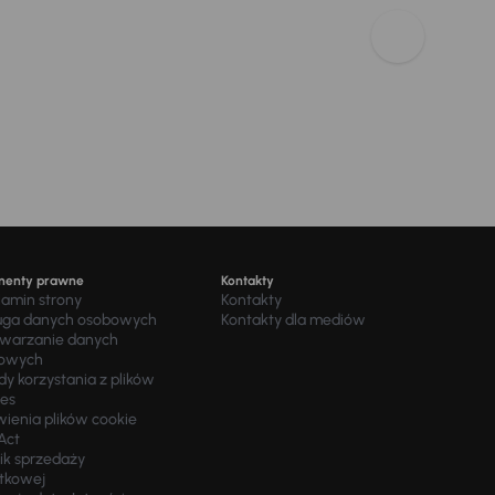
menty prawne
Kontakty
lamin strony
Kontakty
uga danych osobowych
Kontakty dla mediów
twarzanie danych
owych
y korzystania z plików
ies
wienia plików cookie
Act
ik sprzedaży
tkowej