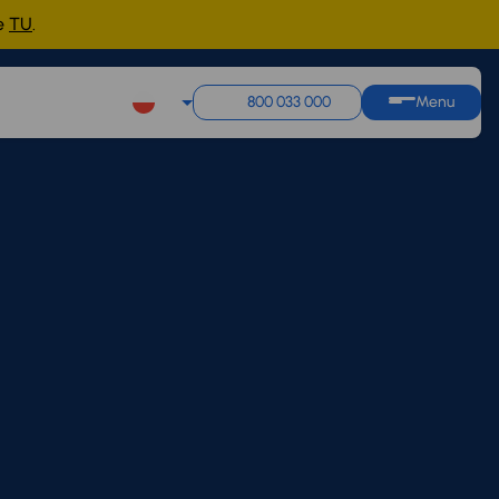
ne
TU
.
800 033 000
Menu