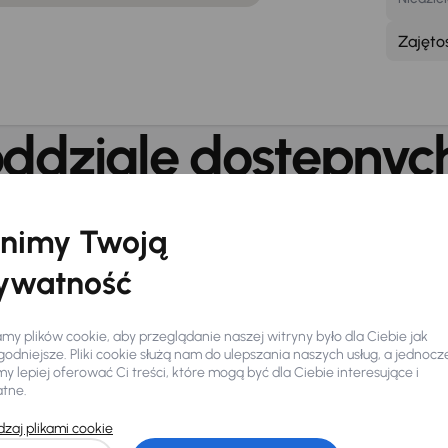
Zajęto
ddziale dostępnych
nimy Twoją
Bezpłatne WiFi
Be
ywatność
nformacje o oddzia
y plików cookie, aby przeglądanie naszej witryny było dla Ciebie jak
odniejsze. Pliki cookie służą nam do ulepszania naszych usług, a jednocz
 lepiej oferować Ci treści, które mogą być dla Ciebie interesujące i
ych samochodów
, w tym auta
Robert Węsierski
atne.
Każdy pojazd posiada
Kierownik oddziału
ebiegu wraz z gwarancją
36
zaj plikami cookie
u, z naszej sieci liczącej
19 000