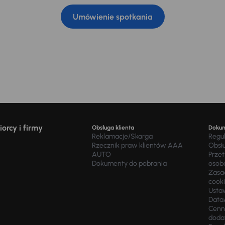
Umówienie spotkania
orcy i firmy
Obsługa klienta
Doku
Reklamacje/Skarga
Regu
Rzecznik praw klientów AAA
Obsł
AUTO
Prze
Dokumenty do pobrania
osob
Zasad
cook
Usta
Data
Cenn
doda