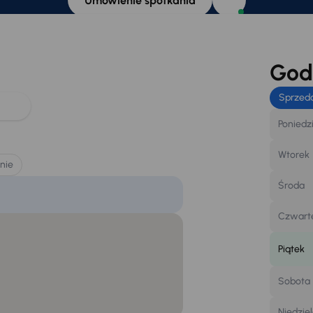
Umówienie spotkania
Godz
Sprzed
Poniedz
Wtorek
nie
Środa
Czwart
Piątek
Sobota
Niedzie