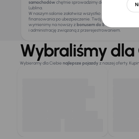
samochodów
chętnie sprowadzimy dowolny model na ja
N
Lublina.
W naszym salonie załatwisz wszystko pod jednym dache
finansowania po ubezpieczenie. Twój stary samochód od
wymienimy na nowszy z
bonusem do 5 000 zł
, przejmują
i administrację związaną z przerejestrowaniem.
Wybraliśmy dla 
Wybieramy dla Ciebie
najlepsze pojazdy
z naszej oferty. Kupi