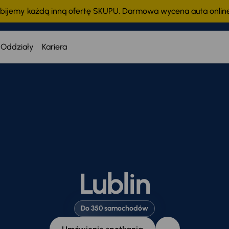
bijemy każdą inną ofertę SKUPU. Darmowa wycena auta onli
Oddziały
Kariera
Lublin
Do 350 samochodów